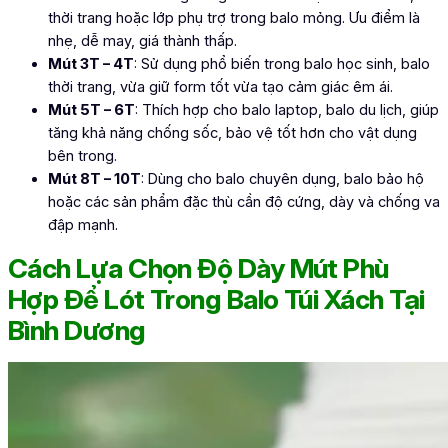
thời trang hoặc lớp phụ trợ trong balo mỏng. Ưu điểm là
nhẹ, dễ may, giá thành thấp.
Mút 3T – 4T
: Sử dụng phổ biến trong balo học sinh, balo
thời trang, vừa giữ form tốt vừa tạo cảm giác êm ái.
Mút 5T – 6T
: Thích hợp cho balo laptop, balo du lịch, giúp
tăng khả năng chống sốc, bảo vệ tốt hơn cho vật dụng
bên trong.
Mút 8T – 10T
: Dùng cho balo chuyên dụng, balo bảo hộ
hoặc các sản phẩm đặc thù cần độ cứng, dày và chống va
đập mạnh.
Cách Lựa Chọn Đ
ộ Dày Mút Phù
Hợp Để Lót Trong Balo Túi Xách Tại
Bình Dương