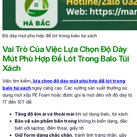
Độ dày mút phù hợp để lót trong balo túi xách
Vai Trò Của Việc Lựa Chọn Độ Dày
Mút Phù Hợp Để Lót Trong Balo Túi
Xách
Việc tìm kiếm,
lựa chọn đ
ộ dày mút phù hợp để lót trong
balo túi xách
ngày càng cao. Các xưởng sản xuất thường sử
dụng mút xốp PE Foam hoặc được gọi là mút dẻo với độ dày từ
1T đến 10T để:
Tăng độ êm ái và thoải mái
khi sử dụng balo, túi xách.
Bảo vệ sản phẩm bên trong
không bị biến dạng, đặc
biệt với laptop, điện thoại, giấy tờ.
Giữ form dáng chắc chắn,
tránh tình trạng nhăn, gãy