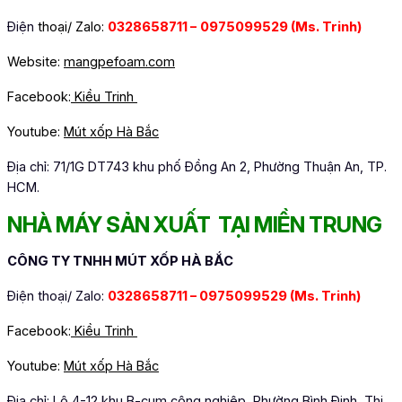
Điện
thoại/ Zalo:
0328658711 –
0975099529 (Ms. Trinh)
Website:
mangpefoam.com
Facebook:
Kiều Trinh
Youtube:
Mút xốp Hà Bắc
Địa chỉ: 71/1G DT743 khu phố Đồng An 2, Phường Thuận An, TP.
HCM.
NHÀ MÁY SẢN XUẤT TẠI MIỀN TRUNG
CÔNG TY TNHH MÚT XỐP HÀ BẮC
Điện thoại/ Zalo:
0328658711 – 0975099529
(Ms. Trinh)
Facebook:
Kiều Trinh
Youtube:
Mút xốp Hà Bắc
Địa chỉ: Lô 4-12 khu B-cụm công nghiệp, Phường Bình Định, Thị