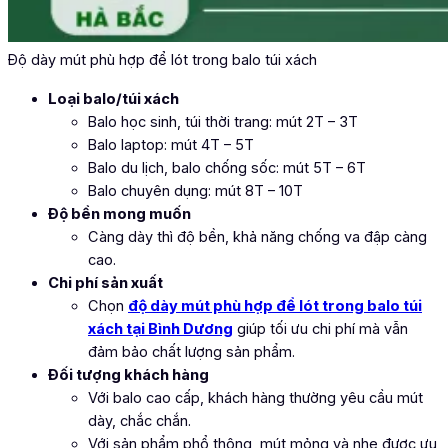
Độ dày mút phù hợp để lót trong balo túi xách
Loại balo/túi xách
Balo học sinh, túi thời trang: mút 2T – 3T
Balo laptop: mút 4T – 5T
Balo du lịch, balo chống sốc: mút 5T – 6T
Balo chuyên dụng: mút 8T – 10T
Độ bền mong muốn
Càng dày thì độ bền, khả năng chống va đập càng
cao.
Chi phí sản xuất
Chọn
độ dày mút phù hợp để lót trong balo túi
xách tại Bình Dương
giúp tối ưu chi phí mà vẫn
đảm bảo chất lượng sản phẩm.
Đối tượng khách hàng
Với balo cao cấp, khách hàng thường yêu cầu mút
dày, chắc chắn.
Với sản phẩm phổ thông, mút mỏng và nhẹ được ưu