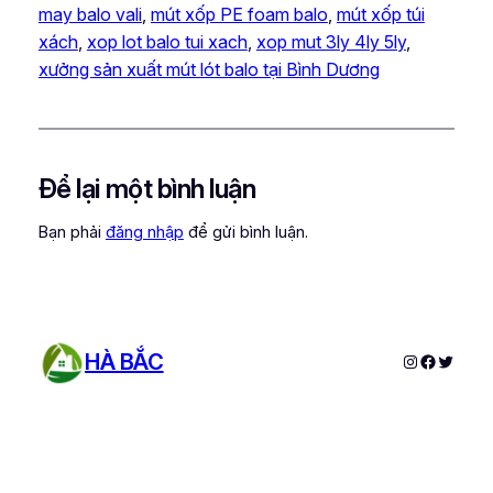
may balo vali
, 
mút xốp PE foam balo
, 
mút xốp túi
xách
, 
xop lot balo tui xach
, 
xop mut 3ly 4ly 5ly
, 
xưởng sản xuất mút lót balo tại Bình Dương
Để lại một bình luận
Bạn phải
đăng nhập
để gửi bình luận.
HÀ BẮC
Instagram
Faceboo
Twitter