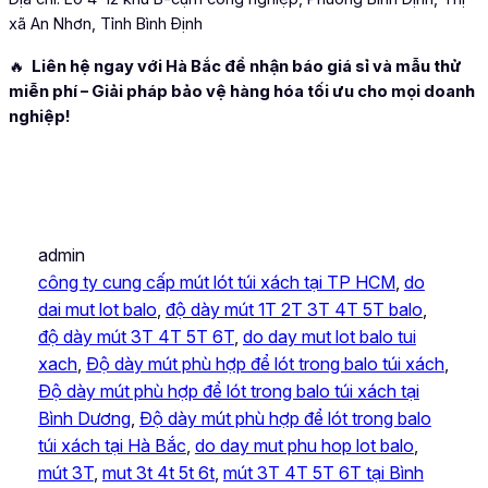
xã An Nhơn, Tỉnh Bình Định
🔥
Liên hệ ngay với Hà Bắc để nhận báo giá sỉ và mẫu thử
miễn phí – Giải pháp bảo vệ hàng hóa tối ưu cho mọi doanh
nghiệp!
admin
công ty cung cấp mút lót túi xách tại TP HCM
, 
do
dai mut lot balo
, 
độ dày mút 1T 2T 3T 4T 5T balo
, 
độ dày mút 3T 4T 5T 6T
, 
do day mut lot balo tui
xach
, 
Độ dày mút phù hợp để lót trong balo túi xách
, 
Độ dày mút phù hợp để lót trong balo túi xách tại
Bình Dương
, 
Độ dày mút phù hợp để lót trong balo
túi xách tại Hà Bắc
, 
do day mut phu hop lot balo
, 
mút 3T
, 
mut 3t 4t 5t 6t
, 
mút 3T 4T 5T 6T tại Bình