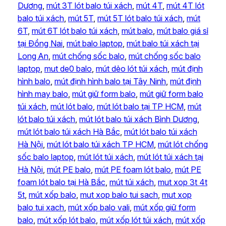
Dương
, 
mút 3T lót balo túi xách
, 
mút 4T
, 
mút 4T lót
balo túi xách
, 
mút 5T
, 
mút 5T lót balo túi xách
, 
mút
6T
, 
mút 6T lót balo túi xách
, 
mút balo
, 
mút balo giá sỉ
tại Đồng Nai
, 
mút balo laptop
, 
mút balo túi xách tại
Long An
, 
mút chống sốc balo
, 
mút chống sốc balo
laptop
, 
mut de0 balo
, 
mút dẻo lót túi xách
, 
mút định
hình balo
, 
mút định hình balo tại Tây Ninh
, 
mút định
hình may balo
, 
mút giữ form balo
, 
mút giữ form balo
túi xách
, 
mút lót balo
, 
mút lót balo tại TP HCM
, 
mút
lót balo túi xách
, 
mút lót balo túi xách Bình Dương
, 
mút lót balo túi xách Hà Bắc
, 
mút lót balo túi xách
Hà Nội
, 
mút lót balo túi xách TP HCM
, 
mút lót chống
sốc balo laptop
, 
mút lót túi xách
, 
mút lót túi xách tại
Hà Nội
, 
mút PE balo
, 
mút PE foam lót balo
, 
mút PE
foam lót balo tại Hà Bắc
, 
mút túi xách
, 
mut xop 3t 4t
5t
, 
mút xốp balo
, 
mut xop balo tui sach
, 
mut xop
balo tui xach
, 
mút xốp balo vali
, 
mút xốp giữ form
balo
, 
mút xốp lót balo
, 
mút xốp lót túi xách
, 
mút xốp