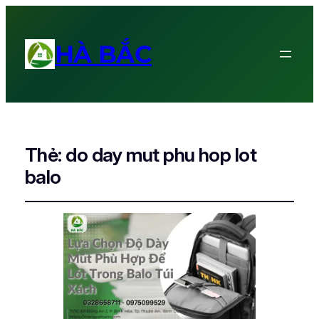
HÀ BẮC
Thẻ:
do day mut phu hop lot
balo