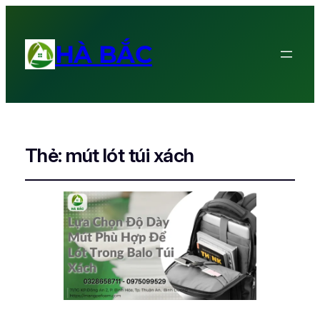
HÀ BẮC
Thẻ:
mút lót túi xách