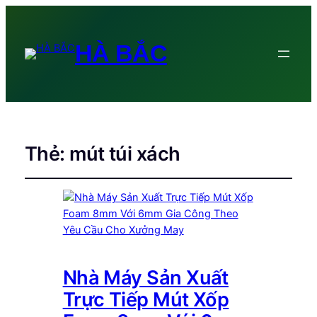
HÀ BẮC
Thẻ:
mút túi xách
Nhà Máy Sản Xuất
Trực Tiếp Mút Xốp