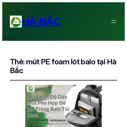
HÀ BẮC
Thẻ:
mút PE foam lót balo tại Hà
Bắc