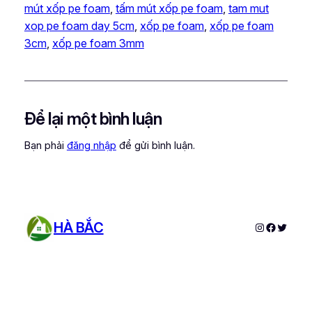
mút xốp pe foam
, 
tấm mút xốp pe foam
, 
tam mut
xop pe foam day 5cm
, 
xốp pe foam
, 
xốp pe foam
3cm
, 
xốp pe foam 3mm
Để lại một bình luận
Bạn phải
đăng nhập
để gửi bình luận.
HÀ BẮC
Instagram
Faceboo
Twitter