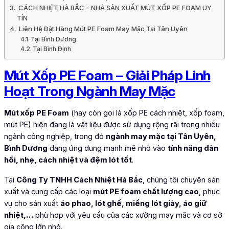
CÁCH NHIỆT HÀ BẮC – NHÀ SẢN XUẤT MÚT XỐP PE FOAM UY
TÍN
Liên Hệ Đặt Hàng Mút PE Foam May Mặc Tại Tân Uyên
Tại Bình Dương:
Tại Bình Định
Mút Xốp PE Foam – Giải Pháp Linh
Hoạt Trong Ngành May Mặc
Mút xốp PE Foam
(hay còn gọi là xốp PE cách nhiệt, xốp foam,
mút PE) hiện đang là vật liệu được sử dụng rộng rãi trong nhiều
ngành công nghiệp, trong đó
ngành may mặc tại Tân Uyên,
Bình Dương
đang ứng dụng mạnh mẽ nhờ vào
tính năng đàn
hồi, nhẹ, cách nhiệt và đệm lót tốt
.
Tại
Công Ty TNHH Cách Nhiệt Hà Bắc
, chúng tôi chuyên sản
xuất và cung cấp các loại
mút PE foam chất lượng cao
, phục
vụ cho sản xuất
áo phao, lót ghế, miếng lót giày, áo giữ
nhiệt,…
phù hợp với yêu cầu của các xưởng may mặc và cơ sở
gia công lớn nhỏ.