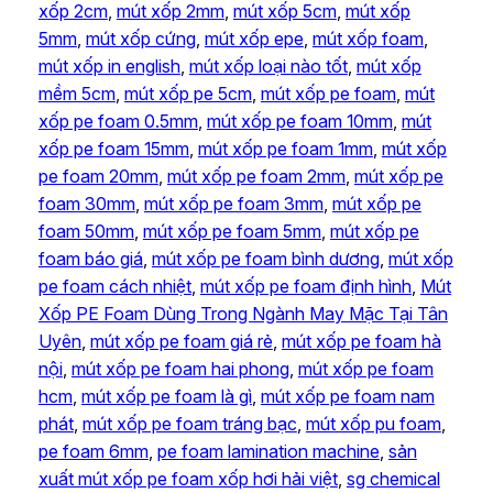
xốp 2cm
, 
mút xốp 2mm
, 
mút xốp 5cm
, 
mút xốp
5mm
, 
mút xốp cứng
, 
mút xốp epe
, 
mút xốp foam
, 
mút xốp in english
, 
mút xốp loại nào tốt
, 
mút xốp
mềm 5cm
, 
mút xốp pe 5cm
, 
mút xốp pe foam
, 
mút
xốp pe foam 0.5mm
, 
mút xốp pe foam 10mm
, 
mút
xốp pe foam 15mm
, 
mút xốp pe foam 1mm
, 
mút xốp
pe foam 20mm
, 
mút xốp pe foam 2mm
, 
mút xốp pe
foam 30mm
, 
mút xốp pe foam 3mm
, 
mút xốp pe
foam 50mm
, 
mút xốp pe foam 5mm
, 
mút xốp pe
foam báo giá
, 
mút xốp pe foam bình dương
, 
mút xốp
pe foam cách nhiệt
, 
mút xốp pe foam định hình
, 
Mút
Xốp PE Foam Dùng Trong Ngành May Mặc Tại Tân
Uyên
, 
mút xốp pe foam giá rẻ
, 
mút xốp pe foam hà
nội
, 
mút xốp pe foam hai phong
, 
mút xốp pe foam
hcm
, 
mút xốp pe foam là gì
, 
mút xốp pe foam nam
phát
, 
mút xốp pe foam tráng bạc
, 
mút xốp pu foam
, 
pe foam 6mm
, 
pe foam lamination machine
, 
sản
xuất mút xốp pe foam xốp hơi hải việt
, 
sg chemical