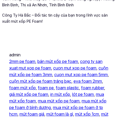
Bình Định, Thị xã An Nhơn, Tỉnh Bình Định
Công Ty Hà Bắc – Đối tác tin cậy của bạn trong lĩnh vực sản
xuất mút xốp PE Foam!
admin
2mm pe foam
, 
bán mút xốp pe foam
, 
cong ty san
xuat mut xop pe foam
, 
cuon mut xop pe foam
, 
cuộn
mút xốp pe foam 3mm
, 
cuon mut xop pe foam 5mm
, 
cuộn mút xốp pe foam tráng bạc
, 
eva foam 2mm
, 
foam mút xốp
, 
foam pe
, 
foam plastic
, 
foam rubber
, 
giá mút xốp pe foam
, 
in mút xốp
, 
lót pe foam
, 
mua
mút xốp foam
, 
mua mút xốp pe foam
, 
mua mút xốp
pe foam ở bình dương
, 
mua mút xốp pe foam ở tp
hcm
, 
mút foam giá
, 
mút foam là gì
, 
mút xốp 1cm
, 
mút