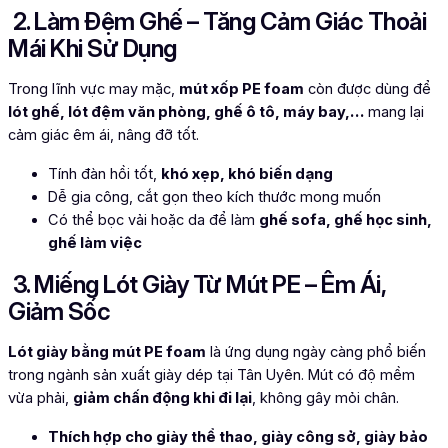
2. Làm Đệm Ghế – Tăng Cảm Giác Thoải
Mái Khi Sử Dụng
Trong lĩnh vực may mặc,
mút xốp PE foam
còn được dùng để
lót ghế, lót đệm văn phòng, ghế ô tô, máy bay,…
mang lại
cảm giác êm ái, nâng đỡ tốt.
Tính đàn hồi tốt,
khó xẹp, khó biến dạng
Dễ gia công, cắt gọn theo kích thước mong muốn
Có thể bọc vải hoặc da để làm
ghế sofa, ghế học sinh,
ghế làm việc
3. Miếng Lót Giày Từ Mút PE – Êm Ái,
Giảm Sốc
Lót giày bằng mút PE foam
là ứng dụng ngày càng phổ biến
trong ngành sản xuất giày dép tại Tân Uyên. Mút có độ mềm
vừa phải,
giảm chấn động khi đi lại
, không gây mỏi chân.
Thích hợp cho giày thể thao, giày công sở, giày bảo