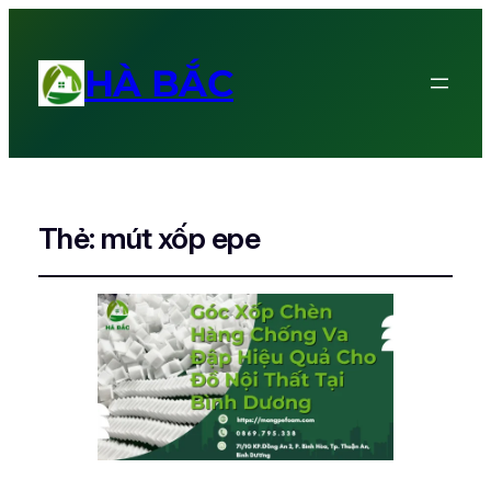
HÀ BẮC
Thẻ:
mút xốp epe