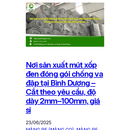
Nơi sản xuất mút xốp
đen đóng gói chống va
đập tại Bình Dương –
Cắt theo yêu cầu, độ
dày 2mm–100mm, giá
sỉ
23/06/2025
MÀNG PE (MÀNG CO)
, 
MÀNG PE