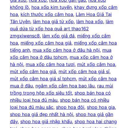
giả xốp
, 
hoa xốp
, 
hoa xốp gắn gấu
, 
hoa xốp
khổng lồ
, 
hoa xốp kim tuyến
, 
khay đựng xốp cắm
hoa
, 
kích thước xốp cắm hoa
, 
Làm Hoa Giả Tại
Tân Uyên
, 
làm hoa giả từ xốp
, 
làm hoa xốp
, 
làm
quả dứa từ xốp hoa quả art thao162
zmgxiwensc8
, 
làm xốp giả đá
, 
miếng xốp cắm
hoa
, 
miếng xốp cắm hoa giả
, 
miếng xốp cắm hoa
tiếng anh
, 
mua xốp cắm hoa ở đâu hà nội
, 
mua
xốp cắm hoa ở đâu tphcm
, 
mua xốp cắm hoa ở
hà nội
, 
mua xốp cắm hoa tươi
, 
mút xốp cắm hoa
, 
mút xốp cắm hoa giả
, 
mút xốp cắm hoa giả sỉ
, 
mút xốp cắm hoa giá sỉ tphcm
, 
mút xốp cắm hoa
mua ở đâu
, 
ngâm xốp cắm hoa bao lâu
, 
rau mùi
trồng trong hộp xốp siêu tốt
, 
shop bán hoa có
nhiều loại hoa đủ màu
, 
shop bán hoa có nhiều
loại hoa đủ màu sắc
, 
shop hoa đôi
, 
shop hoa gia
, 
shop hoa giả đẹp nhất hà nội
, 
shop hoa giả gần
đây
, 
shop hoa giả nhập khẩu
, 
shop hoa hai chang