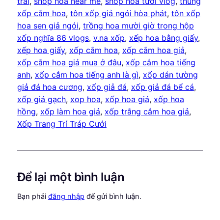
trai
, 
shop hoa near me
, 
shop hoa tươi vlog
, 
thùng
xốp cắm hoa
, 
tôn xốp giả ngói hòa phát
, 
tôn xốp
hoa sen giả ngói
, 
trồng hoa mười giờ trong hộp
xốp nghĩa 86 vlogs
, 
v.na xốp
, 
xếp hoa bằng giấy
, 
xếp hoa giấy
, 
xốp cắm hoa
, 
xốp cắm hoa giả
, 
xốp cắm hoa giả mua ở đâu
, 
xốp cắm hoa tiếng
anh
, 
xốp cắm hoa tiếng anh là gì
, 
xốp dán tường
giả đá hoa cương
, 
xốp giả đá
, 
xốp giả đá bể cá
, 
xốp giả gạch
, 
xop hoa
, 
xốp hoa giả
, 
xốp hoa
hồng
, 
xốp làm hoa giả
, 
xốp trắng cắm hoa giả
, 
Xốp Trang Trí Tráp Cưới
Để lại một bình luận
Bạn phải
đăng nhập
để gửi bình luận.