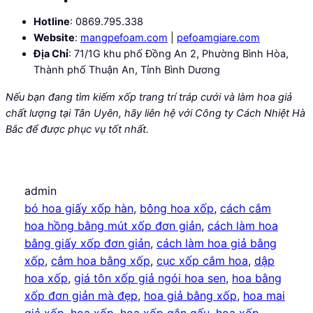
Hotline
: 0869.795.338
Website
:
mangpefoam.com
|
pefoamgiare.com
Địa Chỉ
: 71/1G khu phố Đồng An 2, Phường Bình Hòa,
Thành phố Thuận An, Tỉnh Bình Dương
Nếu bạn đang tìm kiếm xốp trang trí tráp cưới và làm hoa giả
chất lượng tại Tân Uyên, hãy liên hệ với Công ty Cách Nhiệt Hà
Bắc để được phục vụ tốt nhất.
admin
bó hoa giấy xốp hàn
, 
bông hoa xốp
, 
cách cắm
hoa hồng bằng mút xốp đơn giản
, 
cách làm hoa
bằng giấy xốp đơn giản
, 
cách làm hoa giả bằng
xốp
, 
cắm hoa bằng xốp
, 
cục xốp cắm hoa
, 
dập
hoa xốp
, 
giá tôn xốp giả ngói hoa sen
, 
hoa bằng
xốp đơn giản mà đẹp
, 
hoa giả bằng xốp
, 
hoa mai