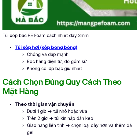
Túi xốp bạc PE Foam cách nhiệt dày 3mm
Túi xốp hơi (xốp bong bóng)
Chống va đập mạnh
Bọc hàng điện tử, đồ gốm sứ
Không có lớp bạc giữ nhiệt
Cách Chọn Đúng Quy Cách Theo
Mặt Hàng
Theo thời gian vận chuyển
Dưới 1 giờ → túi nhỏ hoặc vừa
Trên 2 giờ → túi kín nắp dán keo
Giao hàng liên tình → chọn loại dày hơn và thêm đá
gel