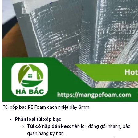
Túi xốp bạc PE Foam cách nhiệt dày 3mm
Phân loại túi xốp bạc
Túi có nắp dán keo:
tiện lợi, đóng gói nhanh, bảo
quản hàng kỹ hơn.