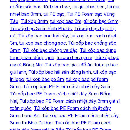
chống sốc bạc
, 
túi foam bạc
, 
tui giu nhiet bac
, 
tui giu
nhiet bac 3mm
, 
túi PE bạc
, 
Túi PE Foam bạc Vũng
Tàu
, 
Túi xốp 3mm
, 
tui xop bac 3m
, 
túi xốp bạc 3mm
, 
Túi xốp bạc 3mm Bình Phước
, 
Túi xốp bạc bọc thịt
cá
, 
Túi xốp bạc bọc trái cây
, 
tui xop bac cach nhiet
3m
, 
tui xop bac chong soc
, 
Túi xốp bạc chống sốc
3mm
, 
Túi xốp bạc chống va đập
, 
Túi xốp bạc đựng
thực phẩm đông lạnh
, 
tui xop bac gia re
, 
Túi xốp bạc
giá rẻ Đồng Nai
, 
Túi xốp bạc giao đồ ăn
, 
tui xop bac
giu lanh
, 
Túi xốp bạc hải sản đông lạnh
, 
túi xốp bạc
in logo
, 
tui xop bac pe 3m
, 
tui xop bac pe foam
3mm
, 
Túi xốp bạc PE Foam cách nhiệt dày 3mm
, 
Túi xốp bạc PE Foam cách nhiệt dày 3mm Đồng
Nai
, 
Túi xốp bạc PE Foam cách nhiệt dày 3mm giá sỉ
toàn quốc
, 
Túi xốp bạc PE Foam cách nhiệt dày
3mm Long An
, 
Túi xốp bạc PE Foam cách nhiệt dày
3mm tại Bình Dương
, 
Túi xốp bạc PE Foam cách