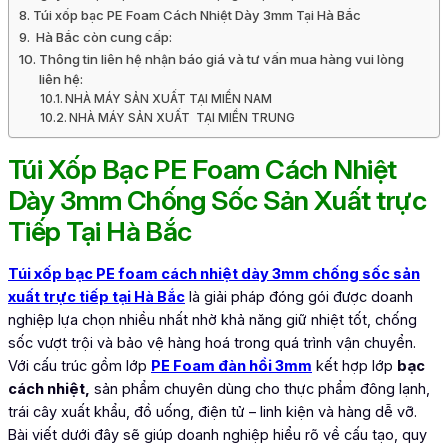
Túi xốp bạc PE Foam Cách Nhiệt Dày 3mm Tại Hà Bắc
Hà Bắc còn cung cấp:
Thông tin liên hệ nhận báo giá và tư vấn mua hàng vui lòng
liên hệ:
NHÀ MÁY SẢN XUẤT TẠI MIỀN NAM
NHÀ MÁY SẢN XUẤT TẠI MIỀN TRUNG
Túi Xốp Bạc PE Foam Cách Nhiệt
Dày 3mm Chống Sốc Sản Xuất trực
Tiếp Tại Hà Bắc
Túi xốp bạc PE foam cách nhiệt dày 3mm chống sốc sản
xuất trực tiếp tại Hà Bắc
là giải pháp đóng gói được doanh
nghiệp lựa chọn nhiều nhất nhờ khả năng giữ nhiệt tốt, chống
sốc vượt trội và bảo vệ hàng hoá trong quá trình vận chuyển.
Với cấu trúc gồm lớp
PE Foam đàn hồi 3mm
kết hợp lớp
bạc
cách nhiệt,
sản phẩm chuyên dùng cho thực phẩm đông lạnh,
trái cây xuất khẩu, đồ uống, điện tử – linh kiện và hàng dễ vỡ.
Bài viết dưới đây sẽ giúp doanh nghiệp hiểu rõ về cấu tạo, quy