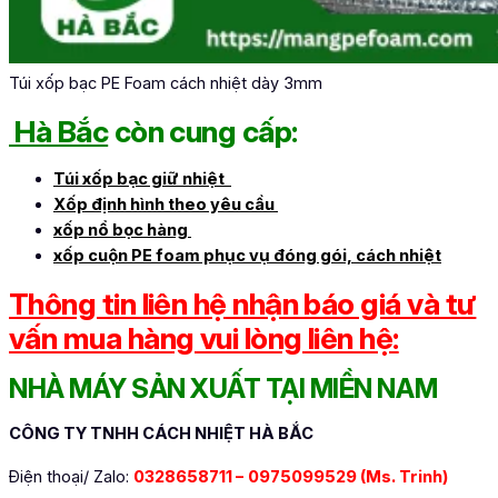
Túi xốp bạc PE Foam cách nhiệt dày 3mm
Hà Bắc
còn cung cấp:
Túi xốp bạc giữ nhiệt
Xốp định hình theo yêu cầu
xốp nổ bọc hàng
xốp cuộn PE foam phục vụ đóng gói, cách nhiệt
Thông tin liên hệ nhận báo giá và tư
vấn mua hàng vui lòng liên hệ:
NHÀ MÁY SẢN XUẤT TẠI MIỀN NAM
CÔNG TY TNHH CÁCH NHIỆT HÀ BẮC
Điện thoại/ Zalo:
0328658711 –
0975099529 (Ms. Trinh)