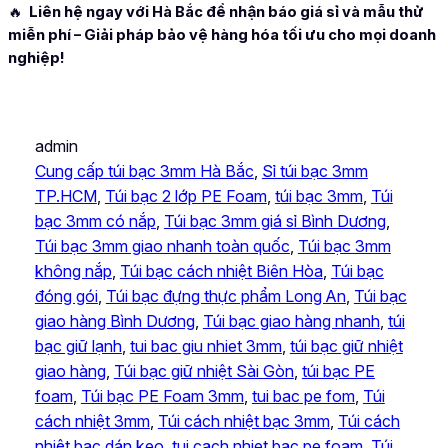
🔥
Liên hệ ngay với Hà Bắc để nhận báo giá sỉ và mẫu thử
miễn phí – Giải pháp bảo vệ hàng hóa tối ưu cho mọi doanh
nghiệp!
admin
Cung cấp túi bạc 3mm Hà Bắc
, 
Sỉ túi bạc 3mm
TP.HCM
, 
Túi bạc 2 lớp PE Foam
, 
túi bạc 3mm
, 
Túi
bạc 3mm có nắp
, 
Túi bạc 3mm giá sỉ Bình Dương
, 
Túi bạc 3mm giao nhanh toàn quốc
, 
Túi bạc 3mm
không nắp
, 
Túi bạc cách nhiệt Biên Hòa
, 
Túi bạc
đóng gói
, 
Túi bạc đựng thực phẩm Long An
, 
Túi bạc
giao hàng Bình Dương
, 
Túi bạc giao hàng nhanh
, 
túi
bạc giữ lạnh
, 
tui bac giu nhiet 3mm
, 
túi bạc giữ nhiệt
giao hàng
, 
Túi bạc giữ nhiệt Sài Gòn
, 
túi bạc PE
foam
, 
Túi bạc PE Foam 3mm
, 
tui bac pe fom
, 
Túi
cách nhiệt 3mm
, 
Túi cách nhiệt bạc 3mm
, 
Túi cách
nhiệt bạc dán keo
, 
tui cach nhiet bac pe foam
, 
Túi