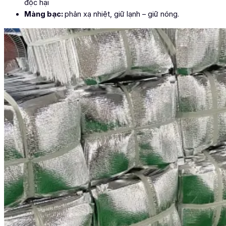
độc hại
Màng bạc:
phản xạ nhiệt, giữ lạnh – giữ nóng.