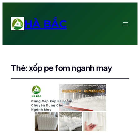
HÀ BẮC
Thẻ:
xốp pe fom nganh may