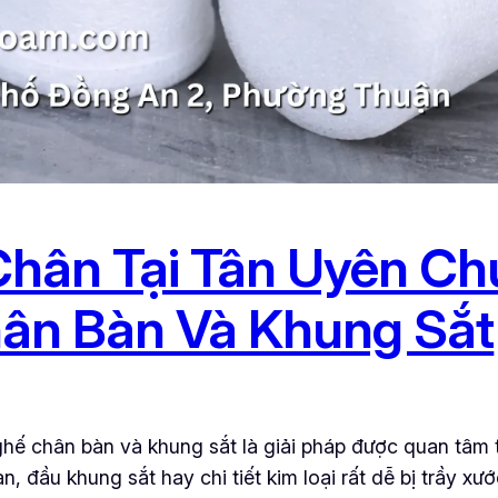
hân Tại Tân Uyên Ch
ân Bàn Và Khung Sắt
 chân bàn và khung sắt là giải pháp được quan tâm tr
, đầu khung sắt hay chi tiết kim loại rất dễ bị trầy 