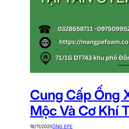
Cung Cấp Ống X
Mộc Và Cơ Khí T
18/11/2025
ỐNG EPE