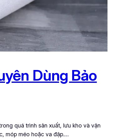
uyên Dùng Bảo
ong quá trình sản xuất, lưu kho và vận
xước, móp méo hoặc va đập.…