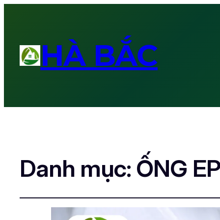
HÀ BẮC
Danh mục:
ỐNG E