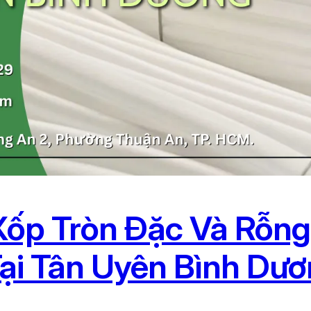
ốp Tròn Đặc Và Rỗn
ại Tân Uyên Bình Dư