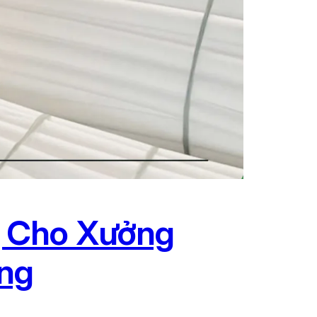
g Cho Xưởng
ơng