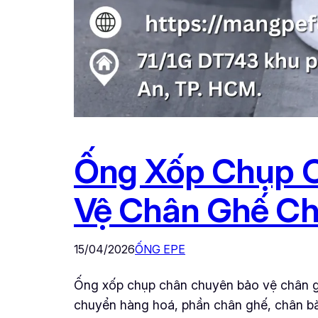
Ống Xốp Chụp C
Vệ Chân Ghế Ch
15/04/2026
ỐNG EPE
Ống xốp chụp chân chuyên bảo vệ chân ghế
chuyển hàng hoá, phần chân ghế, chân bàn