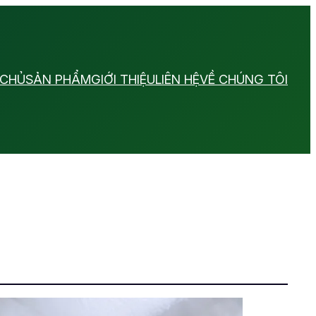
 CHỦ
SẢN PHẨM
GIỚI THIỆU
LIÊN HỆ
VỀ CHÚNG TÔI