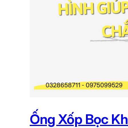
Ống Xốp Bọc Kh