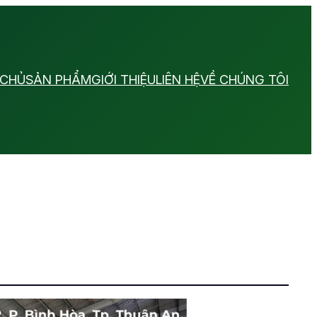
 CHỦ
SẢN PHẨM
GIỚI THIỆU
LIÊN HỆ
VỀ CHÚNG TÔI