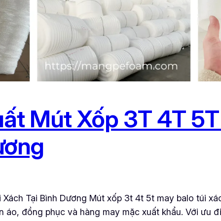
ất Mút Xốp 3T 4T 5T 
ương
Xách Tại Bình Dương Mút xốp 3t 4t 5t may balo túi xác
n áo, đồng phục và hàng may mặc xuất khẩu. Với ưu đ