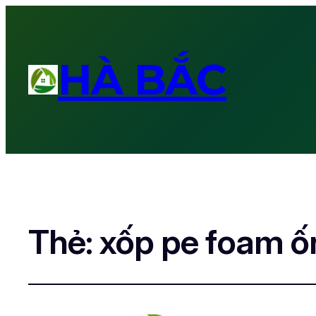
HÀ BẮC
Thẻ:
xốp pe foam ố