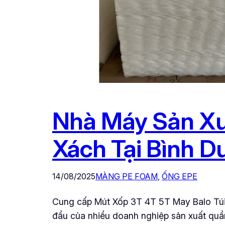
Nhà Máy Sản Xu
Xách Tại Bình D
14/08/2025
MÀNG PE FOAM
, 
ỐNG EPE
Cung cấp Mút Xốp 3T 4T 5T May Balo Túi 
đầu của nhiều doanh nghiệp sản xuất quầ