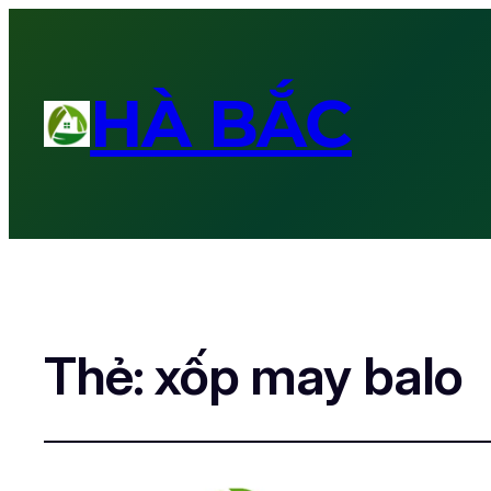
HÀ BẮC
Thẻ:
xốp may balo