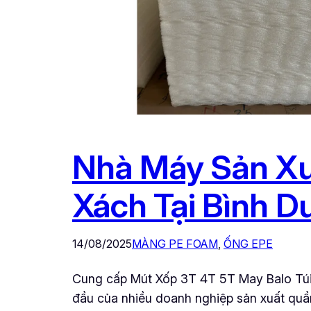
Nhà Máy Sản Xu
Xách Tại Bình D
14/08/2025
MÀNG PE FOAM
, 
ỐNG EPE
Cung cấp Mút Xốp 3T 4T 5T May Balo Túi 
đầu của nhiều doanh nghiệp sản xuất quầ