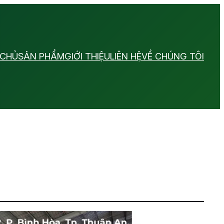
 CHỦ
SẢN PHẨM
GIỚI THIỆU
LIÊN HỆ
VỀ CHÚNG TÔI