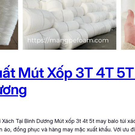
ất Mút Xốp 3T 4T 5T 
ương
Xách Tại Bình Dương Mút xốp 3t 4t 5t may balo túi xác
n áo, đồng phục và hàng may mặc xuất khẩu. Với ưu đ