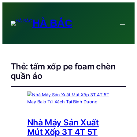
HÀ BẮC
Thẻ:
tấm xốp pe foam chèn
quần áo
Nhà Máy Sản Xuất
Mút Xốp 3T 4T 5T