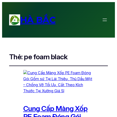
HÀ BẮC
Thẻ:
pe foam black
Cung Cấp Màng Xốp
PE Foam Đóng Gói