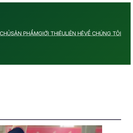
 CHỦ
SẢN PHẨM
GIỚI THIỆU
LIÊN HỆ
VỀ CHÚNG TÔI