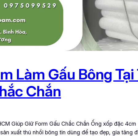
m Làm Gấu Bông Tại
Chắc Chắn
CM Giúp Giữ Form Gấu Chắc Chắn Ống xốp đặc 4cm là
ản xuất thú nhồi bông tin dùng để tạo đẹp, gia tăng đ