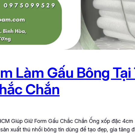
m Làm Gấu Bông Tại
Chắc Chắn
CM Giúp Giữ Form Gấu Chắc Chắn Ống xốp đặc 4cm là
ản xuất thú nhồi bông tin dùng để tạo đẹp, gia tăng đ