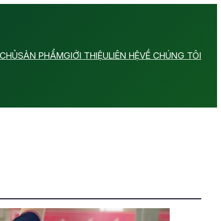
 CHỦ
SẢN PHẨM
GIỚI THIỆU
LIÊN HỆ
VỀ CHÚNG TÔI