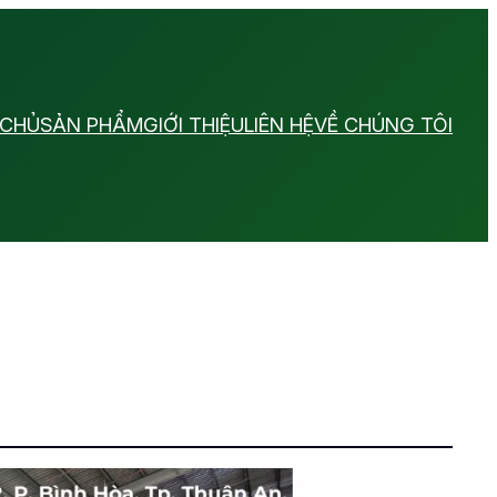
 CHỦ
SẢN PHẨM
GIỚI THIỆU
LIÊN HỆ
VỀ CHÚNG TÔI