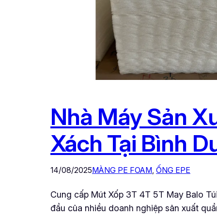
Nhà Máy Sản Xu
Xách Tại Bình D
14/08/2025
MÀNG PE FOAM
, 
ỐNG EPE
Cung cấp Mút Xốp 3T 4T 5T May Balo Túi 
đầu của nhiều doanh nghiệp sản xuất quầ