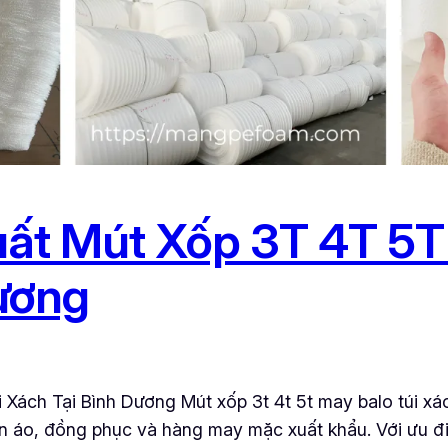
ất Mút Xốp 3T 4T 5T 
ương
Xách Tại Bình Dương Mút xốp 3t 4t 5t may balo túi xác
n áo, đồng phục và hàng may mặc xuất khẩu. Với ưu đ