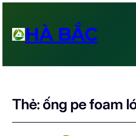
HÀ BẮC
Thẻ:
ống pe foam ló