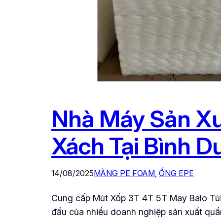
Nhà Máy Sản Xu
Xách Tại Bình D
14/08/2025
MÀNG PE FOAM
, 
ỐNG EPE
Cung cấp Mút Xốp 3T 4T 5T May Balo Túi 
đầu của nhiều doanh nghiệp sản xuất quầ