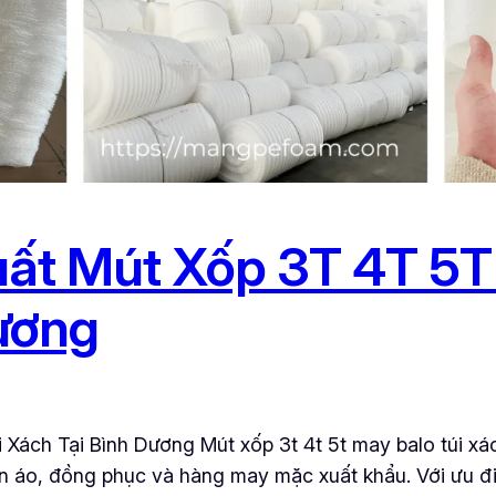
ất Mút Xốp 3T 4T 5T 
ương
Xách Tại Bình Dương Mút xốp 3t 4t 5t may balo túi xác
n áo, đồng phục và hàng may mặc xuất khẩu. Với ưu đ