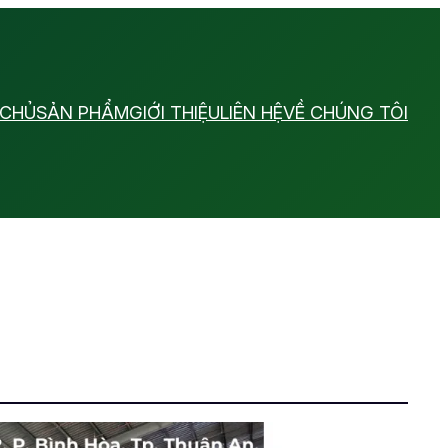
 CHỦ
SẢN PHẨM
GIỚI THIỆU
LIÊN HỆ
VỀ CHÚNG TÔI