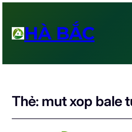
HÀ BẮC
Thẻ:
mut xop bale t