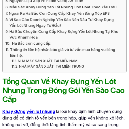
Nguyên Liệu Xốp PE Foam Và Độ An Toàn
Màu Sắc Khay Đựng Yến Lót Nhung Linh Hoạt Theo Yêu Cầu
Ngoài Ra Hà Bắc Còn Cung Cấp Khay Yến Bằng Xốp EPS
Vì Sao Các Doanh Nghiệp Yến Sào Nên Đầu Tư Khay Đựng
Yến Lót Nhung Ngay Từ Đầu?
Hà Bắc Chuyên Cung Cấp Khay Đựng Yến Lót Nhung Tại Khu
Vực Khánh Hoà
Hà Bắc còn cung cấp:
Thông tin liên hệ nhận báo giá và tư vấn mua hàng vui lòng
liên hệ:
NHÀ MÁY SẢN XUẤT TẠI MIỀN NAM
NHÀ MÁY SẢN XUẤT TẠI MIỀN TRUNG
Tổng Quan Về Khay Đựng Yến Lót
Nhung Trong Đóng Gói Yến Sào Cao
Cấp
Khay đựng yến lót nhung
là loại khay định hình chuyên dụng
dùng để cố định tổ yến bên trong hộp, giúp yến không xô lệch,
không nứt vỡ, đồng thời tăng tính thẩm mỹ và sự sang trọng