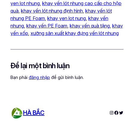
yen lot nhung
, 
khay yến lót nhung cao cấp cho hộp
quà
, 
khay yến lót nhung định hình
, 
khay yến lót
nhung PE Foam
, 
khay yen lot nung
, 
khay yến
nhung
, 
khay yến PE Foam
, 
khay yến quà tặng
, 
khay
yến xốp
, 
xưởng sản xuất khay đựng yến lót nhung
Để lại một bình luận
Bạn phải
đăng nhập
để gửi bình luận.
HÀ BẮC
Instagram
Faceboo
Twitter