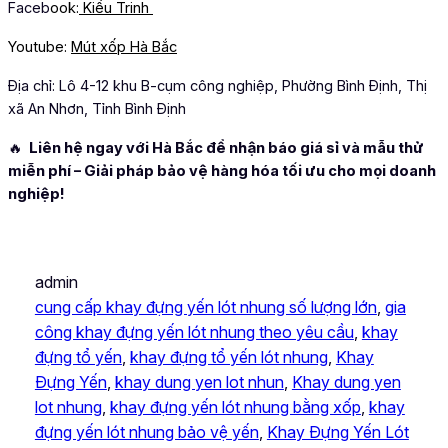
Faceb
ook:
Kiều Trinh
Youtube:
Mút xốp Hà Bắc
Địa chỉ: Lô 4-12 khu B-cụm công nghiệp, Phường Bình Định, Thị
xã An Nhơn, Tỉnh Bình Định
🔥
Liên hệ ngay với Hà Bắc để nhận báo giá sỉ và mẫu thử
miễn phí – Giải pháp bảo vệ hàng hóa tối ưu cho mọi doanh
nghiệp!
admin
cung cấp khay đựng yến lót nhung số lượng lớn
, 
gia
công khay đựng yến lót nhung theo yêu cầu
, 
khay
đựng tổ yến
, 
khay đựng tổ yến lót nhung
, 
Khay
Đựng Yến
, 
khay dung yen lot nhun
, 
Khay dung yen
lot nhung
, 
khay đựng yến lót nhung bằng xốp
, 
khay
đựng yến lót nhung bảo vệ yến
, 
Khay Đựng Yến Lót