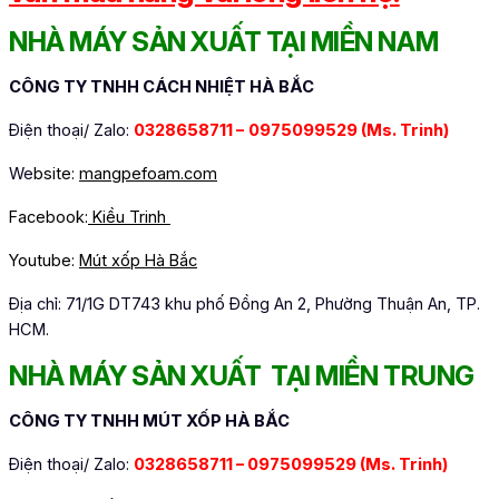
NHÀ MÁY SẢN XUẤT TẠI MIỀN NAM
CÔNG TY TNHH CÁCH NHIỆT HÀ BẮC
Điện thoại/ Zalo:
0328658711 –
0975099529 (Ms. Trinh)
We
bsite:
mangpefoam.com
Facebook:
Kiều Trinh
Youtube:
Mút xốp Hà Bắc
Địa chỉ: 71/1G DT743 khu phố Đồng An 2, Phường Thuận An, TP.
HCM.
NHÀ MÁY SẢN XUẤT TẠI MIỀN TRUNG
CÔNG TY TNHH MÚT XỐP HÀ BẮC
Điện thoại/ Zalo:
0328658711 – 0975099529
(Ms. Trinh)