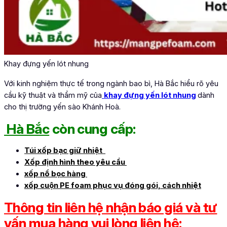
Khay đựng yến lót nhung
Với kinh nghiệm thực tế trong ngành bao bì, Hà Bắc hiểu rõ yêu
cầu kỹ thuật và thẩm mỹ của
khay đựng yến lót nhung
dành
cho thị trường yến sào Khánh Hoà.
Hà Bắc
còn cung cấp:
Túi xốp bạc giữ nhiệt
Xốp định hình theo yêu cầu
xốp nổ bọc hàng
xốp cuộn PE foam phục vụ đóng gói, cách nhiệt
Thông tin liên hệ nhận báo giá và tư
vấn mua hàng vui lòng liên hệ: