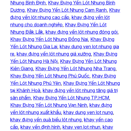
Nhung Bình Định
, 
Khay Đựng Yến Lót Nhung Bình
Dương
, 
Khay Đựng Yến Lót Nhung Cam Ranh
, 
Khay
đựng yến lót nhung cao cấp
, 
khay đựng yến lót
nhung cho doanh nghiệp
, 
Khay Đựng Yến Lót
Nhung Đắk Lắk
, 
khay đựng yến lót nhung đóng gói
, 
Khay Đựng Yến Lót Nhung Đồng Nai
, 
Khay Đựng
Yến Lót Nhung Gia Lai
, 
khay dung yen lot nhung gia
re
, 
khay đựng yến lót nhung giá xưởng
, 
Khay Đựng
Yến Lót Nhung Hà Nội
, 
Khay Đựng Yến Lót Nhung
Kiên Giang
, 
Khay Đựng Yến Lót Nhung Nha Trang
, 
Khay Đựng Yến Lót Nhung Phú Quốc
, 
Khay Đựng
Yến Lót Nhung Phú Yên
, 
Khay Đựng Yến Lót Nhung
tại Khánh Hoà
, 
khay đựng yến lót nhung tăng giá trị
sản phẩm
, 
Khay Đựng Yến Lót Nhung TP.HCM
, 
Khay Đựng Yến Lót Nhung Vạn Ninh
, 
khay đựng
yến lót nhung xuất khẩu
, 
khay dung yen lot nung
, 
khay đựng yến quà biếu lót nhung
, 
khay yến cao
cấp
, 
khay yến định hình
, 
khay yen lot nhun
, 
khay