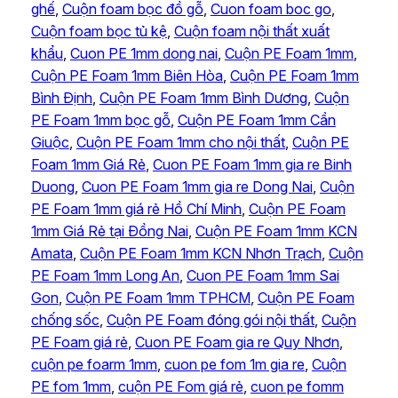
ghế
, 
Cuộn foam bọc đồ gỗ
, 
Cuon foam boc go
, 
Cuộn foam bọc tủ kệ
, 
Cuộn foam nội thất xuất
khẩu
, 
Cuon PE 1mm dong nai
, 
Cuộn PE Foam 1mm
, 
Cuộn PE Foam 1mm Biên Hòa
, 
Cuộn PE Foam 1mm
Bình Định
, 
Cuộn PE Foam 1mm Bình Dương
, 
Cuộn
PE Foam 1mm bọc gỗ
, 
Cuộn PE Foam 1mm Cần
Giuộc
, 
Cuộn PE Foam 1mm cho nội thất
, 
Cuộn PE
Foam 1mm Giá Rẻ
, 
Cuon PE Foam 1mm gia re Binh
Duong
, 
Cuon PE Foam 1mm gia re Dong Nai
, 
Cuộn
PE Foam 1mm giá rẻ Hồ Chí Minh
, 
Cuộn PE Foam
1mm Giá Rẻ tại Đồng Nai
, 
Cuộn PE Foam 1mm KCN
Amata
, 
Cuộn PE Foam 1mm KCN Nhơn Trạch
, 
Cuộn
PE Foam 1mm Long An
, 
Cuon PE Foam 1mm Sai
Gon
, 
Cuộn PE Foam 1mm TPHCM
, 
Cuộn PE Foam
chống sốc
, 
Cuộn PE Foam đóng gói nội thất
, 
Cuộn
PE Foam giá rẻ
, 
Cuon PE Foam gia re Quy Nhơn
, 
cuộn pe foarm 1mm
, 
cuon pe fom 1m gia re
, 
Cuộn
PE fom 1mm
, 
cuộn PE Fom giá rẻ
, 
cuon pe fomm