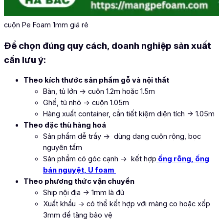
cuộn Pe Foam 1mm giá rẻ
Để chọn đúng quy cách, doanh nghiệp sản xuất
cần lưu ý:
Theo kích thước sản phẩm gỗ và nội thất
Bàn, tủ lớn → cuộn 1.2m hoặc 1.5m
Ghế, tủ nhỏ → cuộn 1.05m
Hàng xuất container, cần tiết kiệm diện tích → 1.05m
Theo đặc thù hàng hoá
Sản phẩm dễ trầy → dùng dạng cuộn rộng, bọc
nguyên tấm
Sản phẩm có góc cạnh → kết hợp
ống rỗng, ống
bán nguyệt, U foam
Theo phương thức vận chuyển
Ship nội địa → 1mm là đủ
Xuất khẩu → có thể kết hợp với màng co hoặc xốp
3mm để tăng bảo vệ