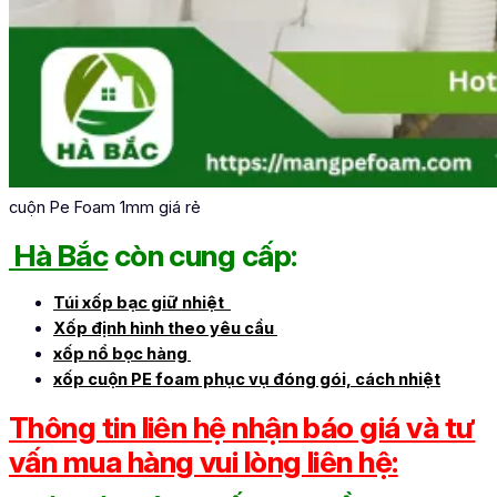
cuộn Pe Foam 1mm giá rẻ
Hà Bắc
còn cung cấp:
Túi xốp bạc giữ nhiệt
Xốp định hình theo yêu cầu
xốp nổ bọc hàng
xốp cuộn PE foam phục vụ đóng gói, cách nhiệt
Thông tin liên hệ nhận báo giá và tư
vấn mua hàng vui lòng liên hệ: