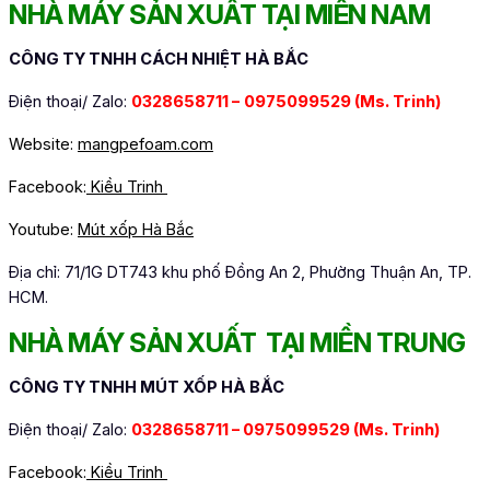
NHÀ MÁY SẢN XUẤT TẠI MIỀN NAM
CÔNG TY TNHH CÁCH NHIỆT HÀ BẮC
Điện thoại/ Zalo:
0328658711 –
0975099529 (Ms. Trinh)
Website:
mangpefoam.com
Facebook:
Kiều Trinh
Youtube:
Mút xốp Hà Bắc
Địa chỉ: 71/1G DT743 khu phố Đồng An 2, Phường Thuận An, TP.
HCM.
NHÀ MÁY SẢN XUẤT TẠI MIỀN TRUNG
CÔNG TY TNHH MÚT XỐP HÀ BẮC
Điện thoại/ Zalo:
0328658711 – 0975099529
(Ms. Trinh)
Facebook:
Kiều Trinh