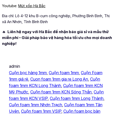
Youtube:
Mút xốp Hà Bắc
Địa chỉ: Lô 4-12 khu B-cụm công nghiệp, Phường Bình Định, Thị
xã An Nhơn, Tỉnh Bình Định
🔥
Liên hệ ngay với Hà Bắc để nhận báo giá sỉ và mẫu thử
miễn phí – Giải pháp bảo vệ hàng hóa tối ưu cho mọi doanh
nghiệp!
admin
Cuộn bọc hàng 1mm
, 
Cuộn foam 1mm
, 
Cuộn Foam
1mm giá rẻ
, 
Cuon foam 1mm gia re Long An
, 
Cuộn
foam 1mm KCN Long Thành
, 
Cuộn foam 1mm KCN
Mỹ Phước
, 
Cuộn foam 1mm KCN Sóng Thần
, 
Cuộn
foam 1mm KCN VSIP
, 
Cuộn foam 1mm Long Thành
, 
Cuộn foam 1mm Nhơn Trạch
, 
Cuộn foam 1mm Tân
Uyên
, 
Cuộn foam 1mm VSIP
, 
Cuộn foam bọc bàn