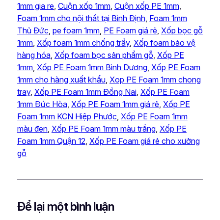
1mm gia re
, 
Cuộn xốp 1mm
, 
Cuộn xốp PE 1mm
, 
Foam 1mm cho nội thất tại Bình Định
, 
Foam 1mm
Thủ Đức
, 
pe foam 1mm
, 
PE Foam giá rẻ
, 
Xốp bọc gỗ
1mm
, 
Xốp foam 1mm chống trầy
, 
Xốp foam bảo vệ
hàng hóa
, 
Xốp foam bọc sản phẩm gỗ
, 
Xốp PE
1mm
, 
Xốp PE Foam 1mm Bình Dương
, 
Xốp PE Foam
1mm cho hàng xuất khẩu
, 
Xop PE Foam 1mm chong
tray
, 
Xốp PE Foam 1mm Đồng Nai
, 
Xốp PE Foam
1mm Đức Hòa
, 
Xốp PE Foam 1mm giá rẻ
, 
Xốp PE
Foam 1mm KCN Hiệp Phước
, 
Xốp PE Foam 1mm
màu đen
, 
Xốp PE Foam 1mm màu trắng
, 
Xốp PE
Foam 1mm Quận 12
, 
Xốp PE Foam giá rẻ cho xưởng
gỗ
Để lại một bình luận