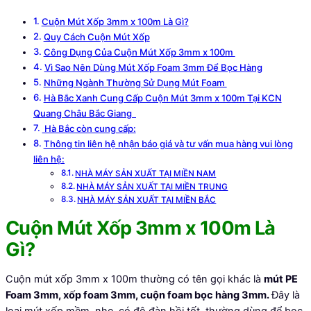
Cuộn Mút Xốp 3mm x 100m Là Gì?
Quy Cách Cuộn Mút Xốp
Công Dụng Của Cuộn Mút Xốp 3mm x 100m
Vì Sao Nên Dùng Mút Xốp Foam 3mm Để Bọc Hàng
Những Ngành Thường Sử Dụng Mút Foam
Hà Bắc Xanh Cung Cấp Cuộn Mút 3mm x 100m Tại KCN
Quang Châu Bắc Giang
Hà Bắc còn cung cấp:
Thông tin liên hệ nhận báo giá và tư vấn mua hàng vui lòng
liên hệ:
NHÀ MÁY SẢN XUẤT TẠI MIỀN NAM
NHÀ MÁY SẢN XUẤT TẠI MIỀN TRUNG
NHÀ MÁY SẢN XUẤT TẠI MIỀN BẮC
Cuộn Mút Xốp 3mm x 100m Là
Gì?
Cuộn mút xốp 3mm x 100m thường có tên gọi khác là
mút PE
Foam 3mm, xốp foam 3mm, cuộn foam bọc hàng 3mm.
Đây là