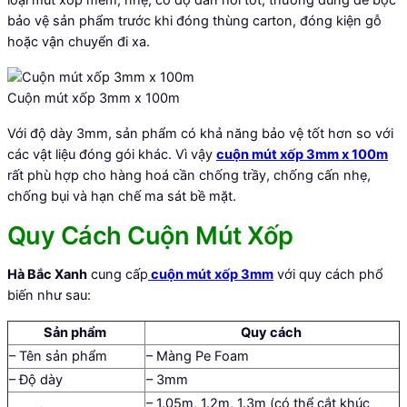
loại mút xốp mềm, nhẹ, có độ đàn hồi tốt, thường dùng để bọc
bảo vệ sản phẩm trước khi đóng thùng carton, đóng kiện gỗ
hoặc vận chuyển đi xa.
Cuộn mút xốp 3mm x 100m
Với độ dày 3mm, sản phẩm có khả năng bảo vệ tốt hơn so với
các vật liệu đóng gói khác. Vì vậy
cuộn mút xốp 3mm x 100m
rất phù hợp cho hàng hoá cần chống trầy, chống cấn nhẹ,
chống bụi và hạn chế ma sát bề mặt.
Quy Cách Cuộn Mút Xốp
Hà Bắc Xanh
cung cấp
cuộn mút xốp 3mm
với quy cách phổ
biến như sau:
Sản phẩm
Quy cách
– Tên sản phẩm
– Màng Pe Foam
– Độ dày
– 3mm
– 1.05m, 1.2m, 1.3m (có thể cắt khúc