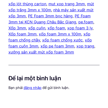
xốp lót thùng carton
, 
mut xop trang 3mm
, 
mút
xốp trắng 3mm x 100m
, 
nhà máy sản xuất mút
xốp 3mm
, 
PE Foam 3mm bọc hàng
, 
PE Foam
3mm tại KCN Quang Châu Bắc Giang
, 
pe.foam
, 
Xốp 3mm
, 
xốp cuộn
, 
xốp foam
, 
xop foam 3 ly
, 
Xốp foam 3mm
, 
xốp foam 3mm x 100m
, 
xốp
foam chống chầy
, 
xốp foam chống xước
, 
xốp
foam cuộn 3mm
, 
xốp pe foam 3mm
, 
xop trang
, 
xưởng sản xuất mút xốp foam 3mm
Để lại một bình luận
Bạn phải
đăng nhập
để gửi bình luận.