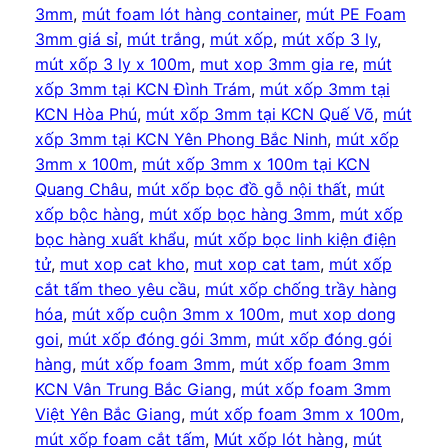
3mm
, 
mút foam lót hàng container
, 
mút PE Foam
3mm giá sỉ
, 
mút trắng
, 
mút xốp
, 
mút xốp 3 ly
, 
mút xốp 3 ly x 100m
, 
mut xop 3mm gia re
, 
mút
xốp 3mm tại KCN Đình Trám
, 
mút xốp 3mm tại
KCN Hòa Phú
, 
mút xốp 3mm tại KCN Quế Võ
, 
mút
xốp 3mm tại KCN Yên Phong Bắc Ninh
, 
mút xốp
3mm x 100m
, 
mút xốp 3mm x 100m tại KCN
Quang Châu
, 
mút xốp bọc đồ gỗ nội thất
, 
mút
xốp bộc hàng
, 
mút xốp bọc hàng 3mm
, 
mút xốp
bọc hàng xuất khẩu
, 
mút xốp bọc linh kiện điện
tử
, 
mut xop cat kho
, 
mut xop cat tam
, 
mút xốp
cắt tấm theo yêu cầu
, 
mút xốp chống trầy hàng
hóa
, 
mút xốp cuộn 3mm x 100m
, 
mut xop dong
goi
, 
mút xốp đóng gói 3mm
, 
mút xốp đóng gói
hàng
, 
mút xốp foam 3mm
, 
mút xốp foam 3mm
KCN Vân Trung Bắc Giang
, 
mút xốp foam 3mm
Việt Yên Bắc Giang
, 
mút xốp foam 3mm x 100m
, 
mút xốp foam cắt tấm
, 
Mút xốp lót hàng
, 
mút