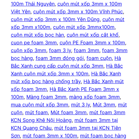
100m Thái Nguyên
, 
cuộn mút xốp 3mm x 100m
Việt Yên
, 
cuộn mút xốp 3mm x 100m Vĩnh Phúc
, 
cuộn mút xốp 3mm x 100m Yên Dũng
, 
cuộn mút
xốp 3mm x100m
, 
cuộn mút xốp 3mmx100m
, 
cuộn mút xốp bọc hàn
, 
cuộn mút xốp cắt khổ
, 
cuon pe foam 3mm
, 
cuộn PE Foam 3mm x 100m
, 
cuộn xốp 3mm
, 
foam 3 ly
, 
foam 3mm
, 
foam 3mm
bọc hàng
, 
foam 3mm đóng gói
, 
foam cuộn
, 
Hà
Bắc Xanh cung cấp cuộn mút xốp 3mm
, 
Hà Bắc
Xanh cuộn mút xốp 3mm x 100m
, 
Hà Bắc Xanh
mút xốp bọc hàng chống trầy
, 
Hà Bắc Xanh mút
xốp foam 3mm
, 
Hà Bắc Xanh PE Foam 3mm x
100m
, 
Màng foam 3mm
, 
màng xốp foam 3mm
, 
mua cuộn mút xốp 3mm
, 
mút 3 ly
, 
Mút 3mm
, 
mút
cuộn
, 
mút foam
, 
Mút foam 3mm
, 
mút foam 3mm
KCN Song Khê Nội Hoàng
, 
mút foam 3mm tại
KCN Quang Châu
, 
mút foam 3mm tại KCN Tiên
Sơn
, 
mút foam 3mm x 100m
, 
mút foam bọc hàng