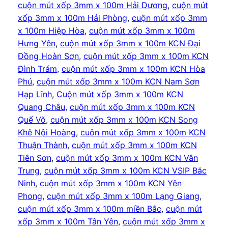
cuộn mút xốp 3mm x 100m Hải Dương
, 
cuộn mút
xốp 3mm x 100m Hải Phòng
, 
cuộn mút xốp 3mm
x 100m Hiệp Hòa
, 
cuộn mút xốp 3mm x 100m
Hưng Yên
, 
cuộn mút xốp 3mm x 100m KCN Đại
Đồng Hoàn Sơn
, 
cuộn mút xốp 3mm x 100m KCN
Đình Trám
, 
cuộn mút xốp 3mm x 100m KCN Hòa
Phú
, 
cuộn mút xốp 3mm x 100m KCN Nam Sơn
Hạp Lĩnh
, 
Cuộn mút xốp 3mm x 100m KCN
Quang Châu
, 
cuộn mút xốp 3mm x 100m KCN
Quế Võ
, 
cuộn mút xốp 3mm x 100m KCN Song
Khê Nội Hoàng
, 
cuộn mút xốp 3mm x 100m KCN
Thuận Thành
, 
cuộn mút xốp 3mm x 100m KCN
Tiên Sơn
, 
cuộn mút xốp 3mm x 100m KCN Vân
Trung
, 
cuộn mút xốp 3mm x 100m KCN VSIP Bắc
Ninh
, 
cuộn mút xốp 3mm x 100m KCN Yên
Phong
, 
cuộn mút xốp 3mm x 100m Lạng Giang
, 
cuộn mút xốp 3mm x 100m miền Bắc
, 
cuộn mút
xốp 3mm x 100m Tân Yên
, 
cuộn mút xốp 3mm x