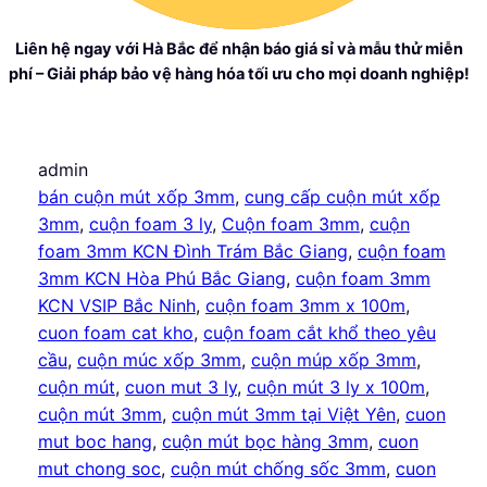
Liên hệ ngay với Hà Bắc để nhận báo giá sỉ và mẫu thử miễn
phí – Giải pháp bảo vệ hàng hóa tối ưu cho mọi doanh nghiệp!
admin
bán cuộn mút xốp 3mm
, 
cung cấp cuộn mút xốp
3mm
, 
cuộn foam 3 ly
, 
Cuộn foam 3mm
, 
cuộn
foam 3mm KCN Đình Trám Bắc Giang
, 
cuộn foam
3mm KCN Hòa Phú Bắc Giang
, 
cuộn foam 3mm
KCN VSIP Bắc Ninh
, 
cuộn foam 3mm x 100m
, 
cuon foam cat kho
, 
cuộn foam cắt khổ theo yêu
cầu
, 
cuộn múc xốp 3mm
, 
cuộn múp xốp 3mm
, 
cuộn mút
, 
cuon mut 3 ly
, 
cuộn mút 3 ly x 100m
, 
cuộn mút 3mm
, 
cuộn mút 3mm tại Việt Yên
, 
cuon
mut boc hang
, 
cuộn mút bọc hàng 3mm
, 
cuon
mut chong soc
, 
cuộn mút chống sốc 3mm
, 
cuon