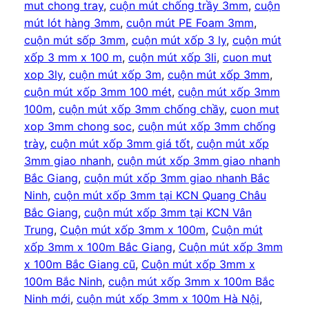
mut chong tray
, 
cuộn mút chống trầy 3mm
, 
cuộn
mút lót hàng 3mm
, 
cuộn mút PE Foam 3mm
, 
cuộn mút sốp 3mm
, 
cuộn mút xốp 3 ly
, 
cuộn mút
xốp 3 mm x 100 m
, 
cuộn mút xốp 3li
, 
cuon mut
xop 3ly
, 
cuộn mút xốp 3m
, 
cuộn mút xốp 3mm
, 
cuộn mút xốp 3mm 100 mét
, 
cuộn mút xốp 3mm
100m
, 
cuộn mút xốp 3mm chống chầy
, 
cuon mut
xop 3mm chong soc
, 
cuộn mút xốp 3mm chống
trày
, 
cuộn mút xốp 3mm giá tốt
, 
cuộn mút xốp
3mm giao nhanh
, 
cuộn mút xốp 3mm giao nhanh
Bắc Giang
, 
cuộn mút xốp 3mm giao nhanh Bắc
Ninh
, 
cuộn mút xốp 3mm tại KCN Quang Châu
Bắc Giang
, 
cuộn mút xốp 3mm tại KCN Vân
Trung
, 
Cuộn mút xốp 3mm x 100m
, 
Cuộn mút
xốp 3mm x 100m Bắc Giang
, 
Cuộn mút xốp 3mm
x 100m Bắc Giang cũ
, 
Cuộn mút xốp 3mm x
100m Bắc Ninh
, 
cuộn mút xốp 3mm x 100m Bắc
Ninh mới
, 
cuộn mút xốp 3mm x 100m Hà Nội
, 