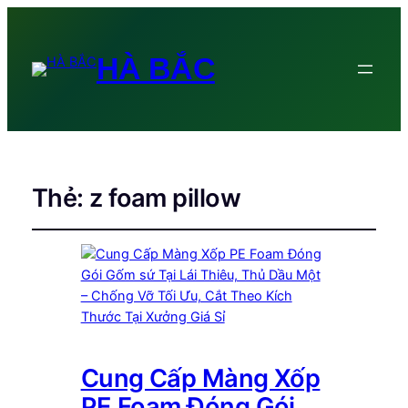
HÀ BẮC
Thẻ:
z foam pillow
Cung Cấp Màng Xốp
PE Foam Đóng Gói