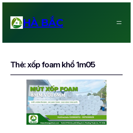
HÀ BẮC
Thẻ:
xốp foam khổ 1m05