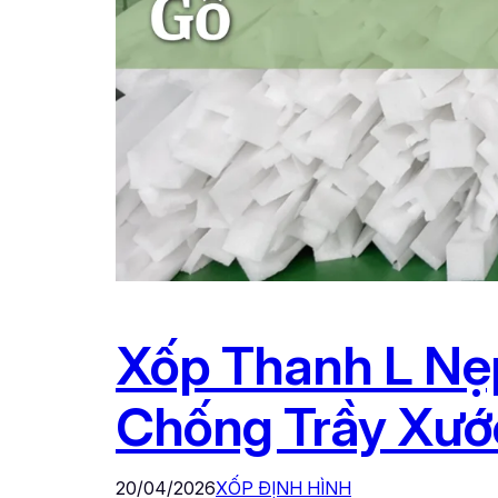
Xốp Thanh L Nẹ
Chống Trầy Xướ
20/04/2026
XỐP ĐỊNH HÌNH