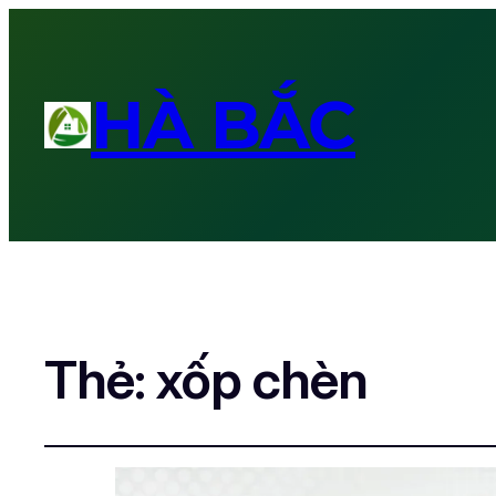
HÀ BẮC
Thẻ:
xốp chèn