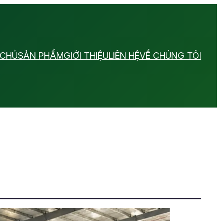
 CHỦ
SẢN PHẨM
GIỚI THIỆU
LIÊN HỆ
VỀ CHÚNG TÔI