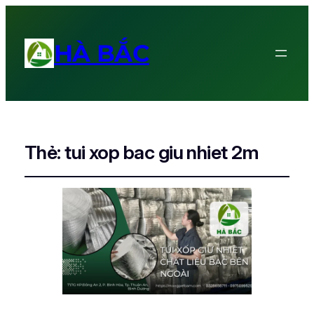
HÀ BẮC
Thẻ:
tui xop bac giu nhiet 2m