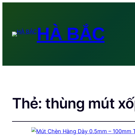
HÀ BẮC
Thẻ:
thùng mút xố