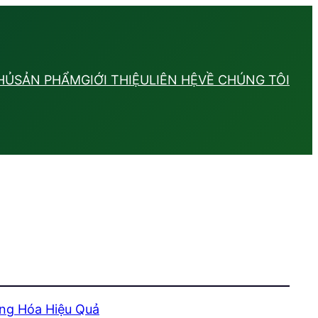
HỦ
SẢN PHẨM
GIỚI THIỆU
LIÊN HỆ
VỀ CHÚNG TÔI