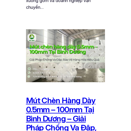
xưởng gốm và doanh nghiệp vận
chuyển…
Mút Chèn Hàng Dày
0.5mm – 100mm Tại
Bình Dương – Giải
Pháp Chống Va Đập,