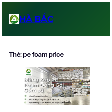
HÀ BẮC
Thẻ:
pe foam price