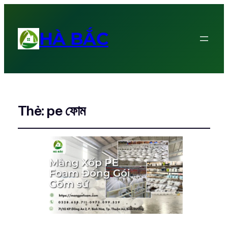
HÀ BẮC
Thẻ:
pe ফোম