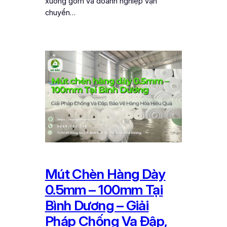
xưởng gốm và doanh nghiệp vận
chuyển…
Mút Chèn Hàng Dày
0.5mm – 100mm Tại
Bình Dương – Giải
Pháp Chống Va Đập,