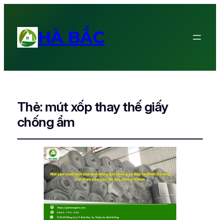
HÀ BẮC
Thẻ:
mút xốp thay thế giấy
chống ẩm