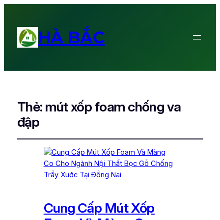
HÀ BẮC
Thẻ:
mút xốp foam chống va
đập
Cung Cấp Mút Xốp