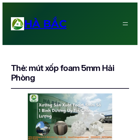
HÀ BẮC
Thẻ:
mút xốp foam 5mm Hải
Phòng