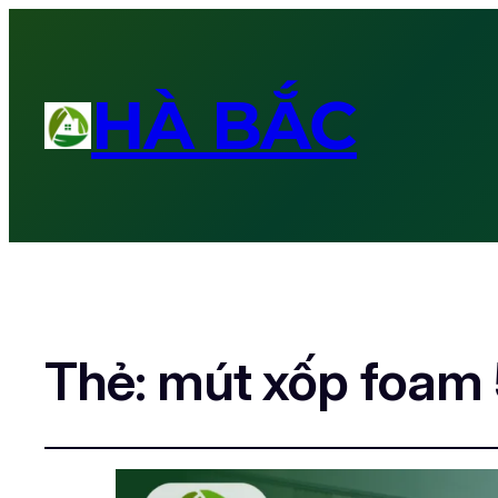
HÀ BẮC
Thẻ:
mút xốp foam