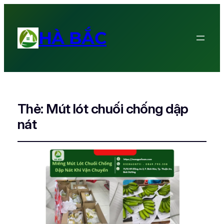
HÀ BẮC
Thẻ:
Mút lót chuối chống dập
nát