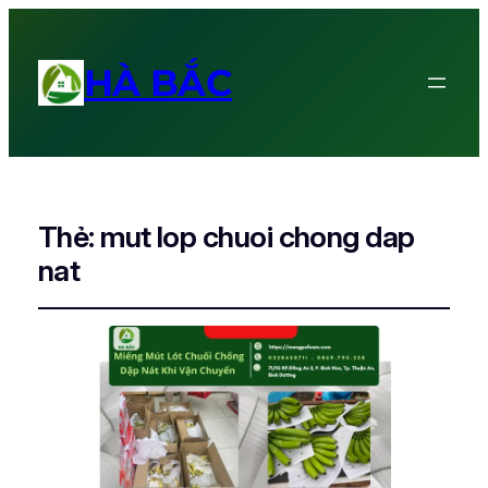
HÀ BẮC
Thẻ:
mut lop chuoi chong dap
nat