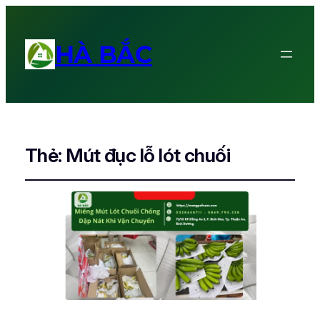
HÀ BẮC
Thẻ:
Mút đục lỗ lót chuối