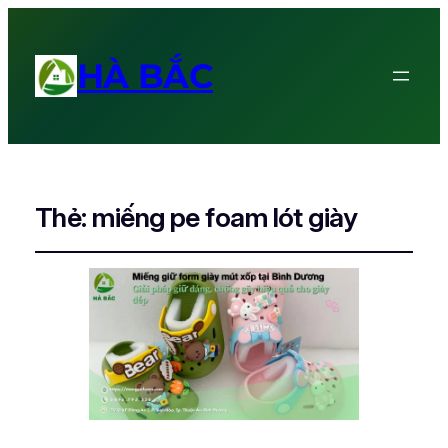
HÀ BẮC
Thẻ:
miếng pe foam lót giày