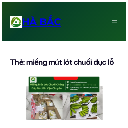
HÀ BẮC
Thẻ:
miếng mút lót chuối đục lỗ