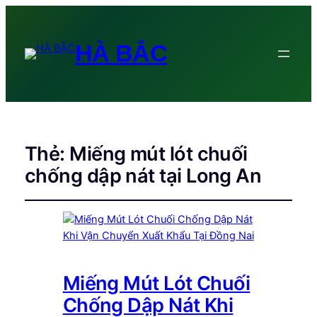
HÀ BẮC
Thẻ:
Miếng mút lót chuối
chống dập nát tại Long An
Miếng Mút Lót Chuối
Chống Dập Nát Khi