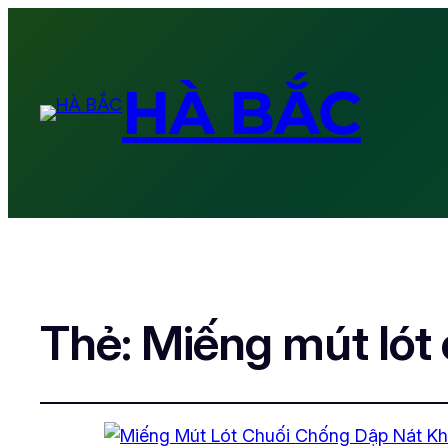
HÀ BẮC
Thẻ:
Miếng mút lót 