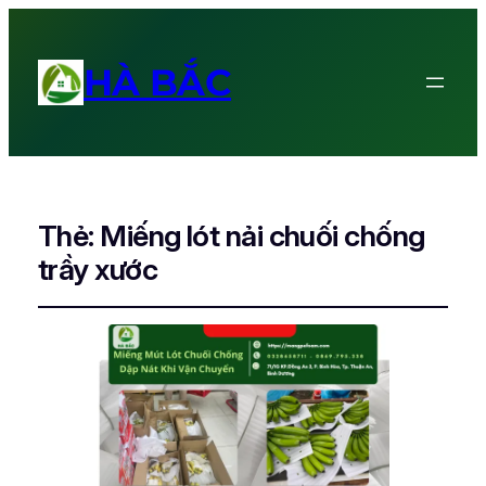
HÀ BẮC
Thẻ:
Miếng lót nải chuối chống
trầy xước