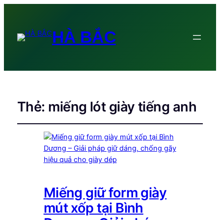
HÀ BẮC
Thẻ:
miếng lót giày tiếng anh
Miếng giữ form giày
mút xốp tại Bình