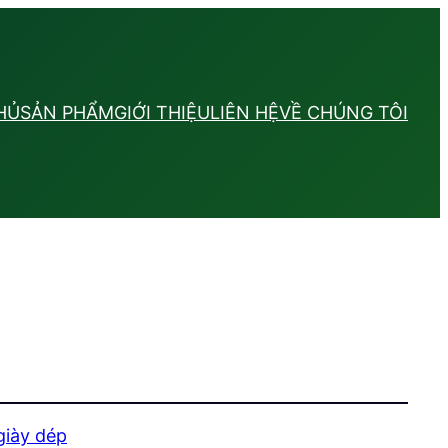
HỦ
SẢN PHẨM
GIỚI THIỆU
LIÊN HỆ
VỀ CHÚNG TÔI