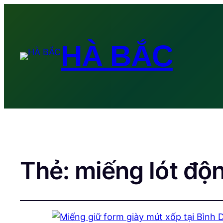
HÀ BẮC
Thẻ:
miếng lót độn