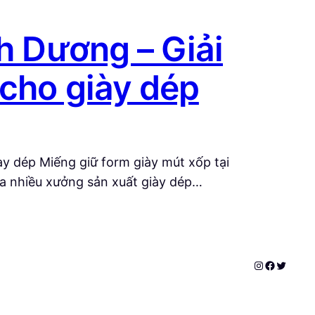
nh Dương – Giải
 cho giày dép
ày dép Miếng giữ form giày mút xốp tại
ủa nhiều xưởng sản xuất giày dép…
Instagram
Faceboo
Twitter