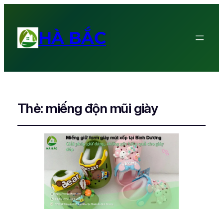
HÀ BẮC
Thẻ:
miếng độn mũi giày