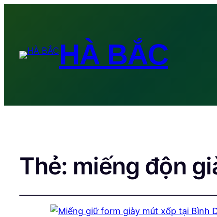
HÀ BẮC
Thẻ:
miếng độn gi