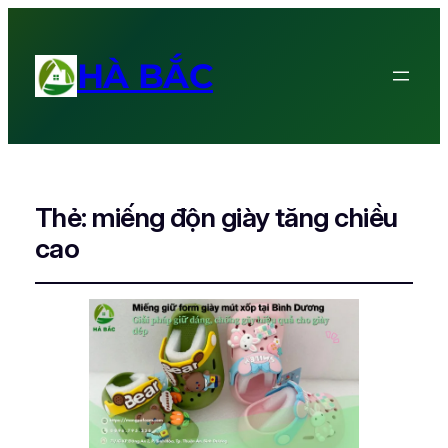
HÀ BẮC
Thẻ:
miếng độn giày tăng chiều
cao