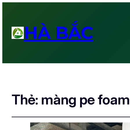
HÀ BẮC
Thẻ:
màng pe foa