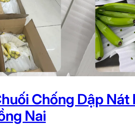
Chuối Chống Dập Nát 
ồng Nai