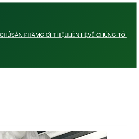
 CHỦ
SẢN PHẨM
GIỚI THIỆU
LIÊN HỆ
VỀ CHÚNG TÔI