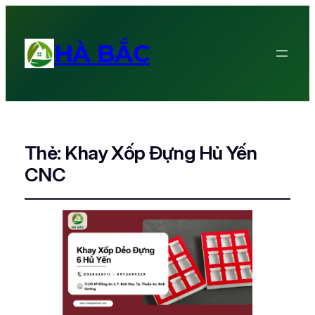
HÀ BẮC
Thẻ:
Khay Xốp Đựng Hủ Yến
CNC