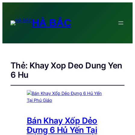
HÀ BẮC
Thẻ:
Khay Xop Deo Dung Yen
6 Hu
Bán Khay Xốp Dẻo
Đựng 6 Hủ Yến Tại