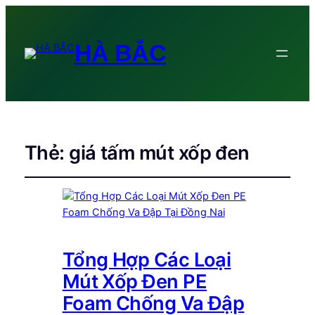
HÀ BẮC
Thẻ:
giá tấm mút xốp đen
Tổng Hợp Các Loại
Mút Xốp Đen PE
Foam Chống Va Đập